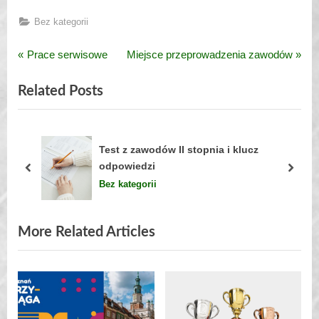
Bez kategorii
P
N
Prace serwisowe
Miejsce przeprowadzenia zawodów
Nawigacja
r
e
wpisu
Related Posts
e
x
v
t
i
P
o
o
Test z zawodów II stopnia i klucz
u
s
odpowiedzi
prev
next
s
t
Bez kategorii
P
:
o
More Related Articles
s
t
: