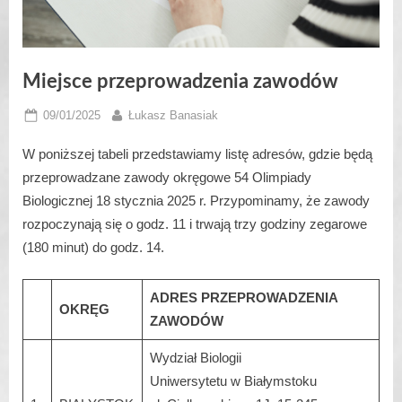
Miejsce przeprowadzenia zawodów
Posted
By
09/01/2025
Łukasz Banasiak
on
W poniższej tabeli przedstawiamy listę adresów, gdzie będą
przeprowadzane zawody okręgowe 54 Olimpiady
Biologicznej 18 stycznia 2025 r. Przypominamy, że zawody
rozpoczynają się o godz. 11 i trwają trzy godziny zegarowe
(180 minut) do godz. 14.
ADRES PRZEPROWADZENIA
OKRĘG
ZAWODÓW
Wydział Biologii
Uniwersytetu w Białymstoku