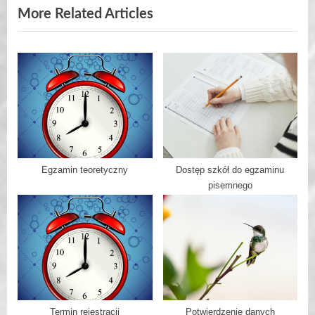
s
More Related Articles
t
:
Egzamin teoretyczny
Dostęp szkół do egzaminu
pisemnego
Termin rejestracji
Potwierdzenie danych