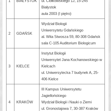
1
BIAŁYSTOK
ul. Ciołkowskiego 1J, 15-245
Białystok
aula 2003 (I piętro)
Wydział Biologii
Uniwersytetu Gdańskiego
2
GDAŃSK
al. Wita Stwosza 59, 80-308 Gdańsk
sala C-105 Auditorium Biologicum
Instytut Biologii
Uniwersytet Jana Kochanowskiego w
3
KIELCE
Kielcach
ul. Uniwersytecka 7 budynek A, 25-
406 Kielce
III Kampus Uniwersytetu
Jagiellońskiego
4
KRAKÓW
Wydział Biologii i Nauki o Ziemi
ul. Gronostajowa 7, 30-387 Kraków