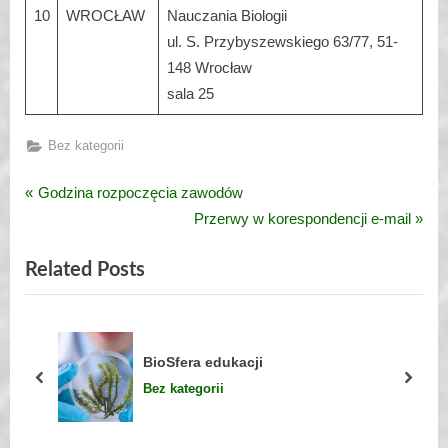
10
WROCŁAW
Nauczania Biologii
ul. S. Przybyszewskiego 63/77, 51-
148 Wrocław
sala 25
Bez kategorii
P
Godzina rozpoczęcia zawodów
Nawigacja
r
N
Przerwy w korespondencji e-mail
wpisu
e
e
Related Posts
v
x
i
t
o
P
u
o
ady
BioSfera edukacji
s
s
prev
next
Bez kategorii
P
t
o
: