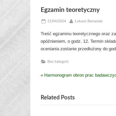
Egzamin teoretyczny
Posted
By
21/04/2024
Łukasz Banasiak
on
Treść egzaminu teoretycznego oraz za
opóźnieniem, o godz. 12. Termin skład
oceniania zostanie przedłużony do god
Bez kategorii
P
Harmonogram obron prac badawczy
Nawigacja
r
wpisu
e
Related Posts
v
i
o