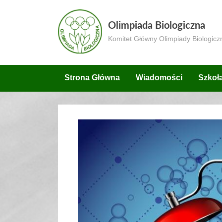
Skip
to
Olimpiada Biologiczna
content
Komitet Główny Olimpiady Biologicz
Strona Główna
Wiadomości
Szkoł