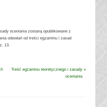
sady oceniania zostaną opublikowane z
ania odwołań od treści egzaminu i zasad
z. 13.
N
ch
Treść egzaminu teoretycznego i zasady
e
oceniania
x
t
P
o