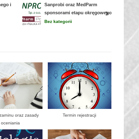
ego i
Sanprobi oraz MedParm
s
sponsorami etapu okręgowego
t
next
Bez kategorii
:
zaminu oraz zasady
Termin rejestracji
oceniania