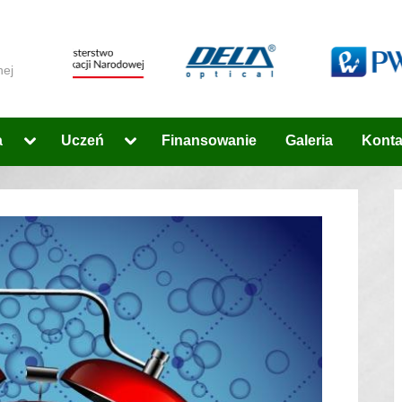
nej
Toggle
Toggle
a
Uczeń
Finansowanie
Galeria
Konta
sub-
sub-
menu
menu