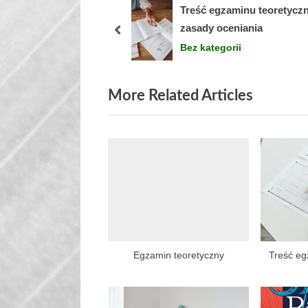
nału 55 Olimpiady
Treść egzaminu teoretyczn
u
ej
zasady oceniania
s
prev
orii
Bez kategorii
P
o
s
More Related Articles
t
:
Egzamin teoretyczny
Treść eg