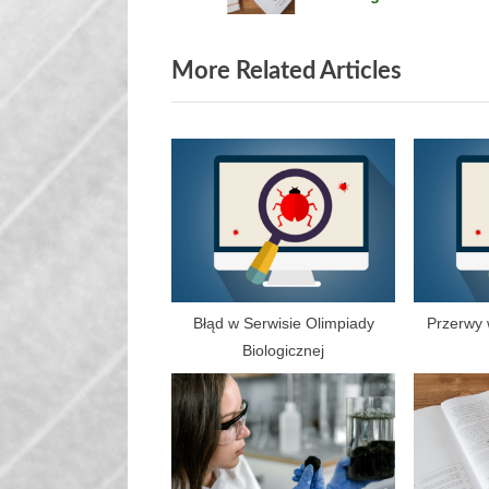
P
o
More Related Articles
s
t
:
Błąd w Serwisie Olimpiady
Przerwy 
Biologicznej