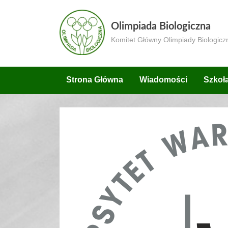
Skip
to
Olimpiada Biologiczna
content
Komitet Główny Olimpiady Biologicz
Strona Główna
Wiadomości
Szkoł