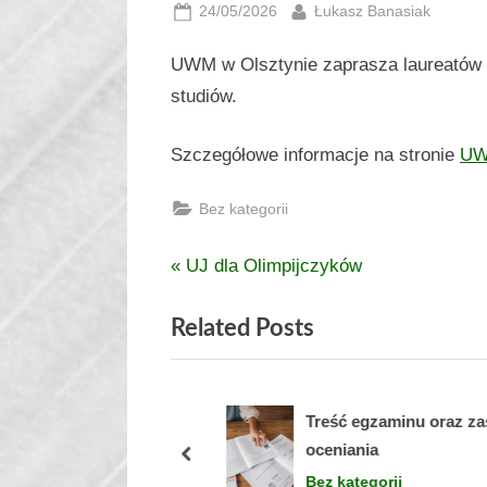
Posted
By
24/05/2026
Łukasz Banasiak
on
UWM w Olsztynie zaprasza laureatów i 
studiów.
Szczegółowe informacje na stronie
U
Bez kategorii
P
UJ dla Olimpijczyków
Nawigacja
r
wpisu
Related Posts
e
v
i
y szkoleniowe dla
Treść egzaminu oraz zasa
o
li
oceniania
u
prev
orii
Bez kategorii
s