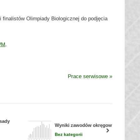
finalistów Olimpiady Biologicznej do podjęcia
WM
.
N
Prace serwisowe
e
x
t
P
dy
o
Wyniki zawodów okręgowych
Egzam
s
next
Bez kategorii
Bez ka
t