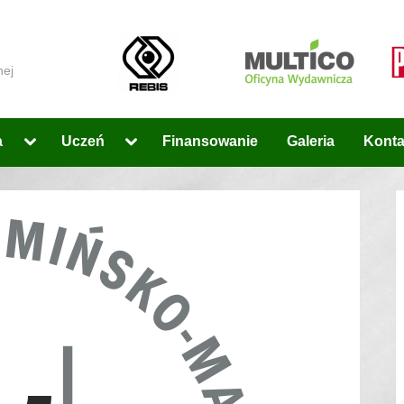
nej
Toggle
Toggle
a
Uczeń
Finansowanie
Galeria
Konta
sub-
sub-
menu
menu