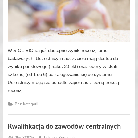
W S-OL-BIO są już dostępne wyniki recenzji prac
badawczych. Uczestnicy i nauczyciele mają dostęp do
wyniku punktowego (maks. 20 pkt) oraz oceny w skali
szkolnej (od 1 do 6) po zalogowaniu się do systemu.
Uczestnicy mogą się ponadto zapoznać z pełną treścią
recenzji.
Bez kategorii
Kwalifikacja do zawodów centralnych
Posted
By
25/03/2026
Łukasz Banasiak