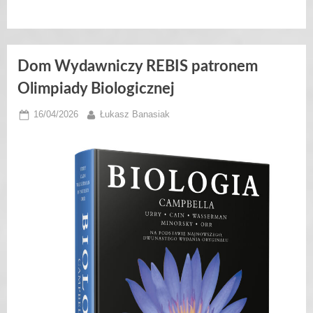
Dom Wydawniczy REBIS patronem
Wiadomości:
Olimpiady Biologicznej
Posted
By
16/04/2026
Łukasz Banasiak
on