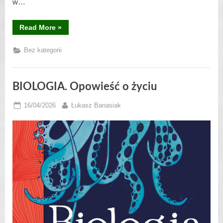
w…
“Dom
Read More
»
Wydawniczy
REBIS
patronem
Bez kategorii
Olimpiady
Biologicznej”
BIOLOGIA. Opowieść o życiu
Posted
By
16/04/2026
Łukasz Banasiak
on