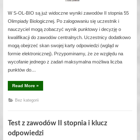
W S-OL-BIO są już widoczne wyniki zawodów II stopnia 55
Olimpiady Biologicznej. Po zalogowaniu się uczestnik i
nauczyciel mogą zobaczyć wynik punktowy i decyzję o
kwalifikacji do zawodów centralnych. Uczestnicy dodatkowo
mogą obejrzeć skan swojej karty odpowiedzi (wgląd w
formie elektronicznej). Przypominamy, że ze względu na
wycofanie jednego z zadań maksymalna możliwa liczba
punktów do…
“Wyniki
Read More
»
zawodów
II
stopnia”
Bez kategorii
Test z zawodów II stopnia i klucz
odpowiedzi