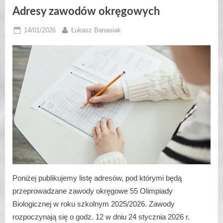
Adresy zawodów okręgowych
Posted
By
14/01/2026
Łukasz Banasiak
on
Poniżej publikujemy listę adresów, pod którymi będą
przeprowadzane zawody okręgowe 55 Olimpiady
Biologicznej w roku szkolnym 2025/2026. Zawody
rozpoczynają się o godz. 12 w dniu 24 stycznia 2026 r.