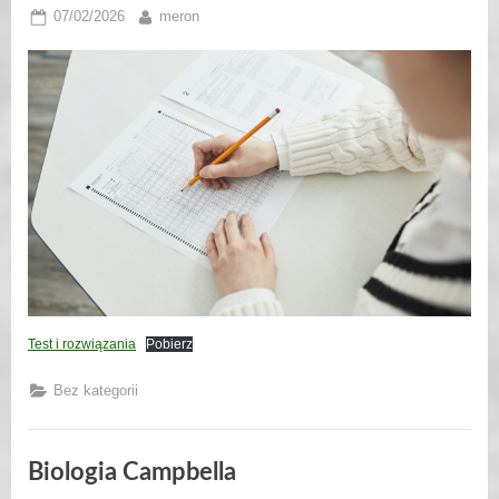
Posted
By
07/02/2026
meron
on
Test i rozwiązania
Pobierz
Bez kategorii
Biologia Campbella