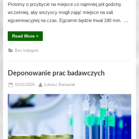
Prosimy o przybycie na miejsce co najmniej pół godziny
wcześniej, aby wszyscy mogli zająć miejsce na sali
egzaminacyjnej na czas. Egzamin będzie trwał 180 min. …
“Adresy
Read More
»
zawodów
okręgowych”
Bez kategorii
Deponowanie prac badawczych
Posted
By
01/01/2026
Łukasz Banasiak
on