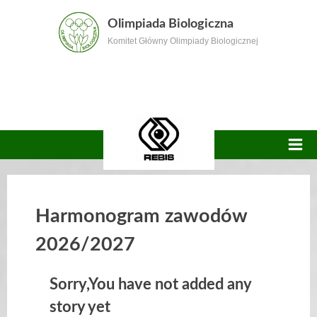
Skip
Olimpiada Biologiczna
to
Komitet Główny Olimpiady Biologicznej
content
Harmonogram zawodów
2026/2027
Sorry,You have not added any
story yet