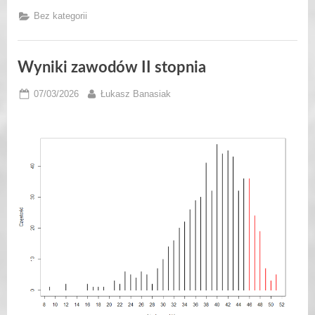
Bez kategorii
Wyniki zawodów II stopnia
Posted
By
07/03/2026
Łukasz Banasiak
on