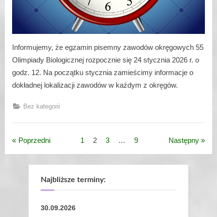
Informujemy, że egzamin pisemny zawodów okręgowych 55
Olimpiady Biologicznej rozpocznie się 24 stycznia 2026 r. o
godz. 12. Na początku stycznia zamieścimy informacje o
dokładnej lokalizacji zawodów w każdym z okręgów.
Bez kategorii
Poprzedni
1
2
3
…
9
Następny
Nawigacja
po
wpisach
Najbliższe terminy:
30.09.2026