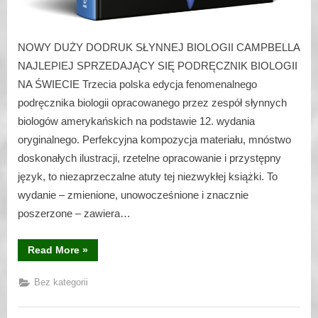
NOWY DUŻY DODRUK SŁYNNEJ BIOLOGII CAMPBELLA
NAJLEPIEJ SPRZEDAJĄCY SIĘ PODRĘCZNIK BIOLOGII
NA ŚWIECIE Trzecia polska edycja fenomenalnego
podręcznika biologii opracowanego przez zespół słynnych
biologów amerykańskich na podstawie 12. wydania
oryginalnego. Perfekcyjna kompozycja materiału, mnóstwo
doskonałych ilustracji, rzetelne opracowanie i przystępny
język, to niezaprzeczalne atuty tej niezwykłej książki. To
wydanie – zmienione, unowocześnione i znacznie
poszerzone – zawiera…
“Biologia
Read More
»
Campbella”
Bez kategorii