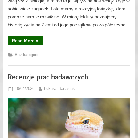
związek z biologią, a mimo to jej wpływ na nas wciąż kryje w
sobie wiele zagadek. I oto mamy atrakcyjną książkę, która
pomoże nam je rozwikłać. W miarę lektury poznajemy
historię życia na Ziemi od jego początków po współczesne…
“BIOLOGIA.
Read More
»
Opowieść
o
życiu”
Bez kategorii
Recenzje prac badawczych
Posted
By
10/04/2026
Łukasz Banasiak
on