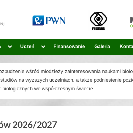
nej
Toggle
Toggle
a
Uczeń
Finansowanie
Galeria
Konta
sub-
sub-
menu
menu
 rozbudzenie wśród młodzieży zainteresowania naukami biol
 studiów na wyższych uczelniach, a także podniesienie pozi
k biologicznych we współczesnym świecie.
ów 2026/2027