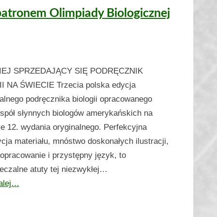
tronem Olimpiady Biologicznej
IEJ SPRZEDAJĄCY SIĘ PODRĘCZNIK
I NA ŚWIECIE Trzecia polska edycja
lnego podręcznika biologii opracowanego
spół słynnych biologów amerykańskich na
e 12. wydania oryginalnego. Perfekcyjna
ja materiału, mnóstwo doskonałych ilustracji,
 opracowanie i przystępny język, to
eczalne atuty tej niezwykłej…
alej…