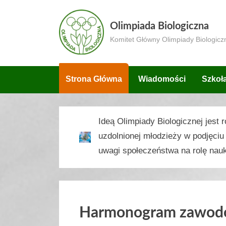
Skip
to
Olimpiada Biologiczna
content
Komitet Główny Olimpiady Biologicz
Strona Główna
Wiadomości
Szkoł
Ideą Olimpiady Biologicznej jest
uzdolnionej młodzieży w podjęciu
uwagi społeczeństwa na rolę nau
Harmonogram zawod