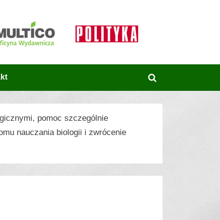
kt
Toggle
search
form
ogicznymi, pomoc szczególnie
omu nauczania biologii i zwrócenie