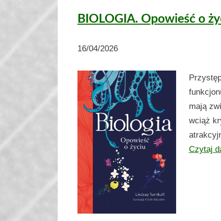
BIOLOGIA. Opowieść o ży
16/04/2026
Przystęp
funkcjon
mają zwi
wciąż kr
atrakcy
Czytaj d