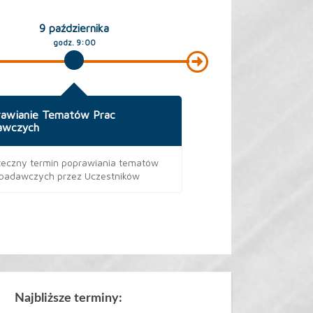
9 października
10 paździ
godz. 9:00
9:00–1
awianie Tematów Prac
Egzamin Pisemny Za
awczych
Uczestnik przystępuje
teczny termin poprawiania tematów
szkole, do której uczęs
 badawczych przez Uczestników
Najbliższe terminy: