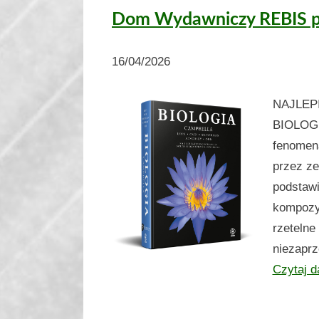
Dom Wydawniczy REBIS pa
16/04/2026
NAJLEP
BIOLOGI
fenomena
przez ze
podstawi
kompozyc
rzetelne
niezaprz
Czytaj d