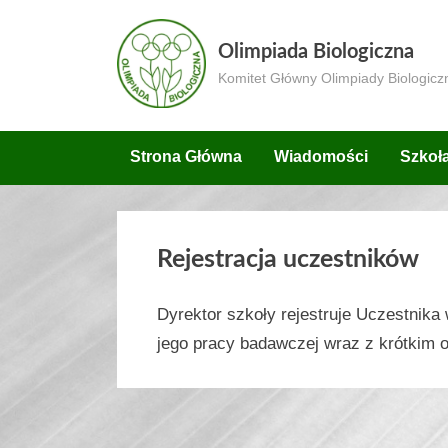
Skip
to
Olimpiada Biologiczna
content
Komitet Główny Olimpiady Biologicz
Strona Główna
Wiadomości
Szkoł
Rejestracja uczestników
Dyrektor szkoły rejestruje Uczestnika
jego pracy badawczej wraz z krótkim 