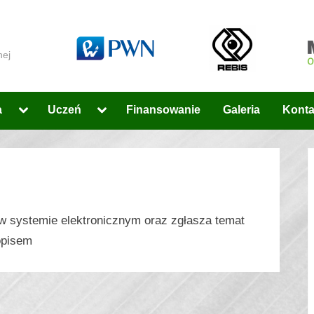
nej
Toggle
Toggle
a
Uczeń
Finansowanie
Galeria
Konta
sub-
sub-
menu
menu
 w systemie elektronicznym oraz zgłasza temat
opisem