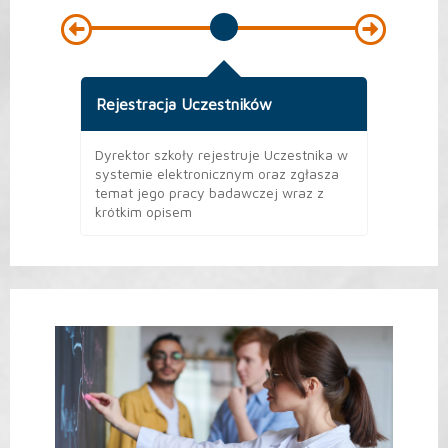
Rejestracja Uczestników
Konie
Bada
iady
Dyrektor szkoły rejestruje Uczestnika w
Ostate
systemie elektronicznym oraz zgłasza
prac b
temat jego pracy badawczej wraz z
krótkim opisem