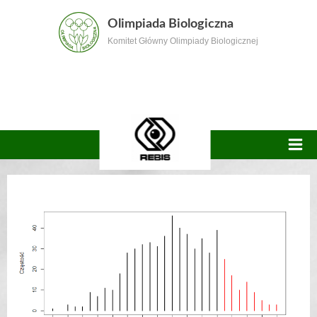
Skip
Olimpiada Biologiczna
to
Komitet Główny Olimpiady Biologicznej
content