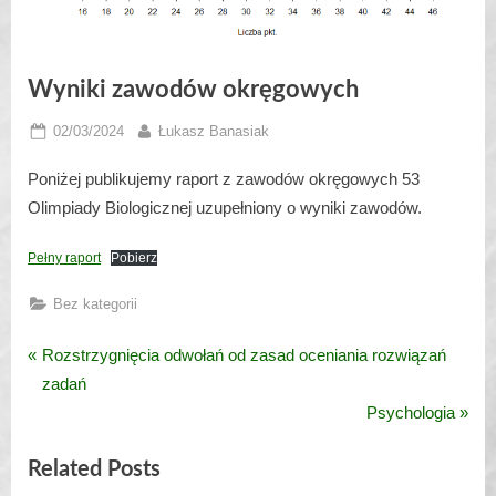
Wyniki zawodów okręgowych
Posted
By
02/03/2024
Łukasz Banasiak
on
Poniżej publikujemy raport z zawodów okręgowych 53
Olimpiady Biologicznej uzupełniony o wyniki zawodów.
Pełny raport
Pobierz
Bez kategorii
P
Rozstrzygnięcia odwołań od zasad oceniania rozwiązań
Nawigacja
r
zadań
wpisu
e
N
Psychologia
v
e
Related Posts
i
x