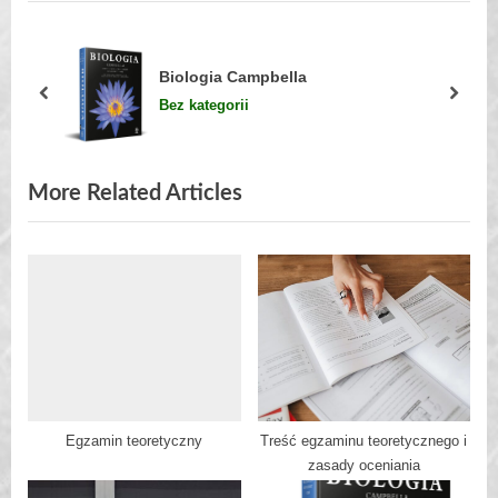
o
t
u
P
s
o
Biologia Campbella
P
s
prev
next
Bez kategorii
o
t
s
:
t
More Related Articles
:
Egzamin teoretyczny
Treść egzaminu teoretycznego i
zasady oceniania